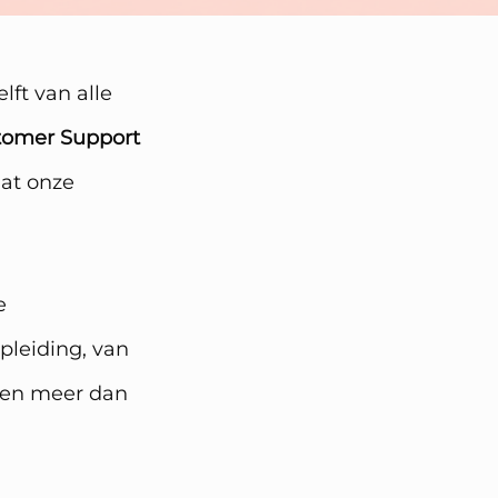
ft van alle
tomer Support
at onze
e
pleiding, van
enen meer dan