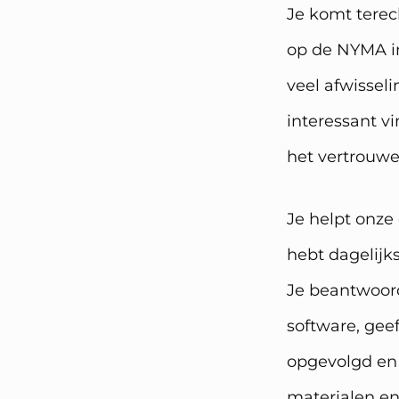
Je komt terec
op de NYMA in
veel afwisseli
interessant vi
het vertrouwe
Je helpt onze
hebt dagelijk
Je beantwoord
software, gee
opgevolgd en 
materialen en