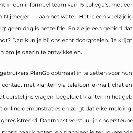
ht in een informeel team van 15 collega's, met ee
 Nijmegen — aan het water. Het is een veelzijdig
ng: geen dag is hetzelfde. En zie je een gebied dat
ndt? Dan kun je bij ons echt doorgroeien. Je krijg
n om je daarin te ontwikkelen.
 gebruikers PlanGo optimaal in te zetten voor hun 
s contact met klanten via telefoon, e-mail, chat 
t eerstelijns vragen, begeleidt klanten in het geb
ft online demonstraties en zorgt dat elke melding
geregistreerd. Daarnaast verstuur je ondersteun
 props naar klanten, en signaleer je terugkerende