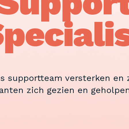
Suppor
peciali
s supportteam versterken en z
anten zich gezien en geholpe