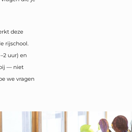
erkt deze
 rijschool.
–2 uur) en
ij — niet
hoe we vragen