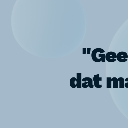
"Gee
dat ma