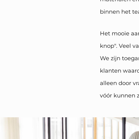
binnen het te
Het mooie aan
knop". Veel va
We zijn toega
klanten waard
alleen door v
vóór kunnen z