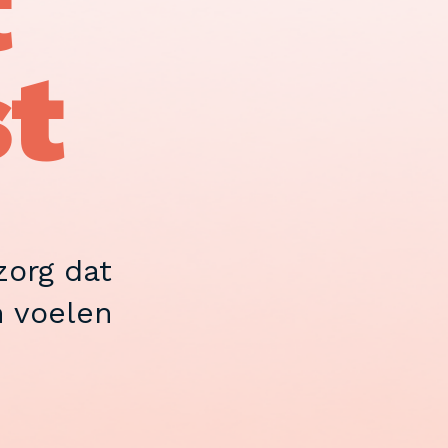
t
st
org dat
n voelen