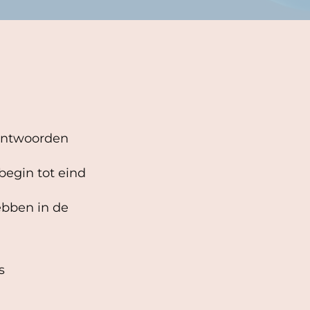
eantwoorden
egin tot eind
ebben in de
s