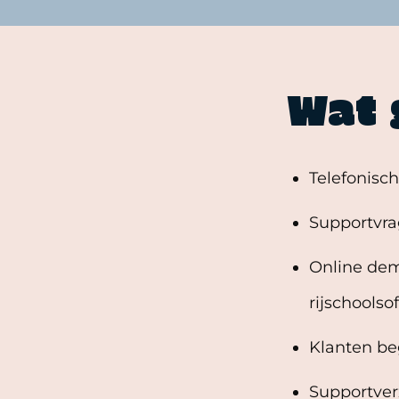
Wat 
Telefonisc
Supportvra
Online dem
rijschoolso
Klanten be
Supportver