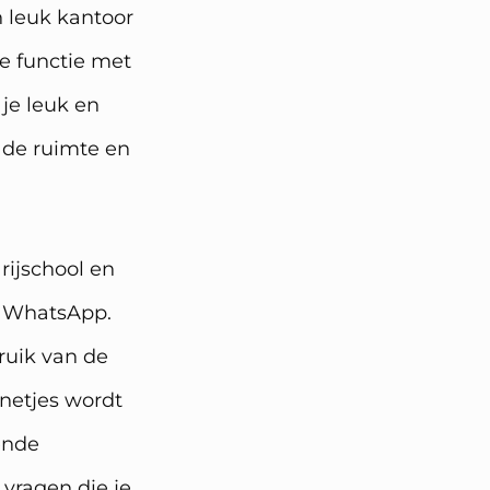
n leuk kantoor
e functie met
 je leuk en
t de ruimte en
rijschool en
en WhatsApp.
ruik van de
 netjes wordt
ende
 vragen die je